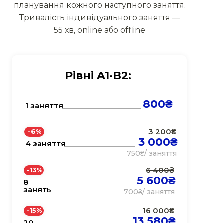
планування кожного наступного заняття.
Тривалість індивідуального заняття —
55 хв, оnline aбо offline
Рівні A1-B2:
800₴
1 заняття
3 200₴
-6%
3 000₴
4 заняття
750₴/ заняття
6 400₴
-13%
5 600₴
8
занять
700₴/ заняття
16 000₴
-15%
13 580₴
20