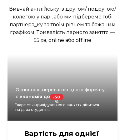
Вивчай англійську із другом/ подругою/
колегою у парі, або ми підберемо тобі
партнера_ку за твоїм рівнем та бажаним
графіком. Тривалість парного заняття —
55 хв, оnline aбо offline
Основною перевагою цього формату
є
економія до
-50
%
*вартість індивідуального заняття ділиться
на двох студентів
Вартість для однієї