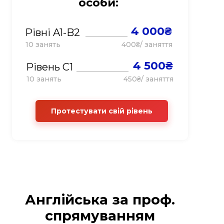
особи:
4 000₴
Рівні A1-B2
10 занять
400₴/ заняття
4 500₴
Рівень С1
10 занять
450₴/ заняття
Протестувати свій рівень
Англійська за проф.
спрямуванням