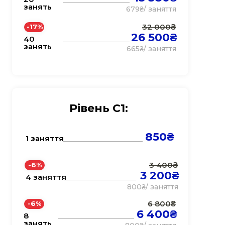
занять
679₴/ заняття
32 000₴
-17%
26 500₴
40
занять
665₴/ заняття
Рівень С1:
850₴
1 заняття
3 400₴
-6%
3 200₴
4 заняття
800₴/ заняття
6 800₴
-6%
6 400₴
8
занять