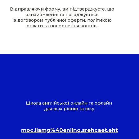
Відправляючи форму, ви підтверджуєте, що
ознайомленні та погоджуєтесь
із договором
публічної оферти
,
політикою
оплати та повернення коштів.
Школа англійської онлайн та офлайн
для всіх рівнів та віку.
moc.liamg%40enilno.srehcaet.eht