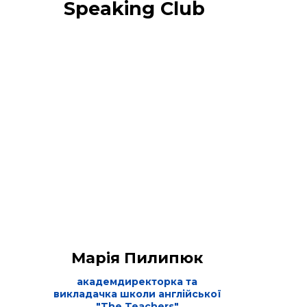
Speaking Club
Марія Пилипюк
академдиректорка та
викладачка школи англійської
"The Teachers"