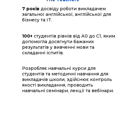
7 років
досвіду роботи викладачем
загальної англійської, англійської для
бізнесу та IT.
100+
студентів рівнів від А0 до С1, яким
допомогла досягнути бажаних
результатів у вивченні мови та
складанні іспитів.
Розробляє навчальні курси для
студентів та методичні навчання для
викладачів школи, здійснює контроль
якості викладання, проводить
навчальні семінари, лекції та вебінари.