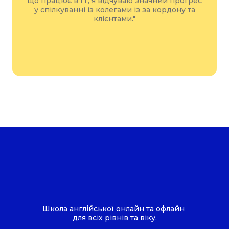
що працює в IT, я відчуваю значний прогрес
у спілкуванні із колегами із за кордону та
клієнтами."
Школа англійської онлайн та офлайн
для всіх рівнів та віку.