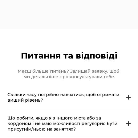
Питання та відповіді
Маєш більше питань? Залишай заявку, щоб
ми детальніше проконсультували тебе.
Скільки часу потрібно навчатись, щоб отримати
вищий рівень?
Залежить від формату навчання, який ти обереш,
скільки разів на тиждень займатимешся та на
скільки якіісно будеш готуватись до занять.
Що робити, якщо я з іншого міста або за
Наприклад, якщо ти обереш групові заняття, то за 4
кордоном і не маю можливості регулярно бути
місяці навчання ти опануєш 1 рівень, виконуючи усі
присутнім/ньою на заняттях?
рекомендації тічера.
Ми вирушимо з тобою у відрядження чи переїдемо